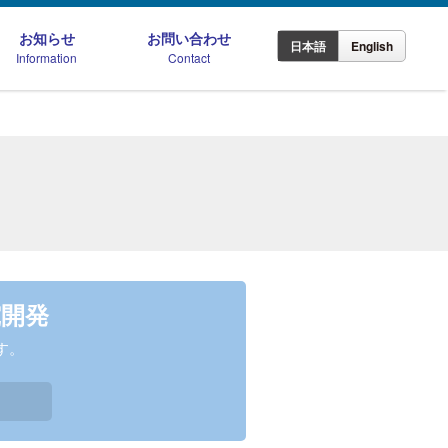
お知らせ
お問い合わせ
日本語
English
Information
Contact
国内拠点紹介
材加工製品
木材加工製品
海外拠点紹介
材事業
究開発
ラインアップ
加工技術・施工性の革新
カー様へのご提案
設計・審査対応サポート
す。
S認証の取り組み
よくあるご質問