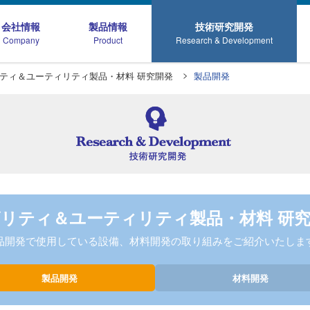
会社情報
製品情報
技術研究開発
Company
Product
Research & Development
ティ＆ユーティリティ製品・材料 研究開発
製品開発
ISO認証取得・環境への取組
ーティリティ
一般工業用製品
木
材料
コンフリクトフリー調達への取組
一般工業用パッキン
各種認定
木
リティ＆ユーティリティ製品・材料 研
製品
一般工業用ガスケット
新製品開発
メー
品開発で使用している設備、
材料開発の
取り組みを
ご紹介いたしま
伸縮継手
学術文献
JA
製品開発
材料開発