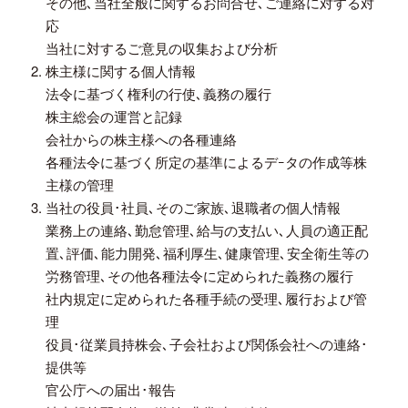
その他､当社全般に関するお問合せ､ご連絡に対する対
応
当社に対するご意見の収集および分析
株主様に関する個人情報
法令に基づく権利の行使､義務の履行
株主総会の運営と記録
会社からの株主様への各種連絡
各種法令に基づく所定の基準によるデｰタの作成等株
主様の管理
当社の役員･社員､そのご家族､退職者の個人情報
業務上の連絡､勤怠管理､給与の支払い､人員の適正配
置､評価､能力開発､福利厚生､健康管理､安全衛生等の
労務管理､その他各種法令に定められた義務の履行
社内規定に定められた各種手続の受理､履行および管
理
役員･従業員持株会､子会社および関係会社への連絡･
提供等
官公庁への届出･報告