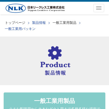
Togg
navig
トップページ
製品情報
一般工業用製品
一般工業用パッキン
一般工業用製品
小さな配管用から
大きなダクト用まで
多種多様な場所で